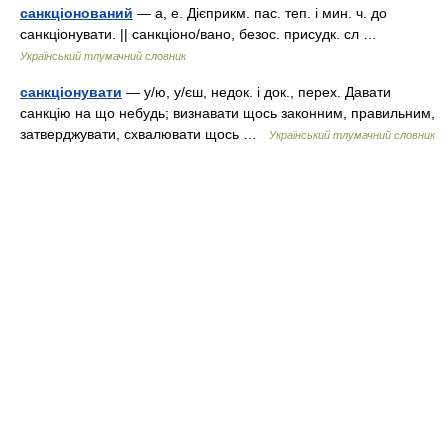
санкціонований
— а, е. Дієприкм. пас. теп. і мин. ч. до
санкціонувати. || санкціоно/вано, безос. присудк. сл …
Український тлумачний словник
санкціонувати
— у/ю, у/єш, недок. і док., перех. Давати
санкцію на що небудь; визнавати щось законним, правильним,
затверджувати, схвалювати щось …
Український тлумачний словник