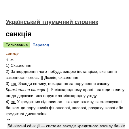
Український тлумачний словник
санкція
Толкование
Перевод
санкція
-ї,
ж.
1)
Схвалення.
2)
Затвердження чого-небудь вищою інстанцією; визнання
законності чогось. || Дозвіл, схвалення.
3)
юр.
Заходи впливу, покарання за порушення закону.
Кримінальна санкція
. || У міжнародному праві – заходи впливу
щодо держави, яка порушила міжнародну угоду.
4)
ек.
У кредитних відносинах – заходи впливу, застосовувані
банком до порушників фінансової, касової, розрахункової або
кредитної дисципліни.
••
Ба́нківські са́нкції — система заходів кредитного впливу банків