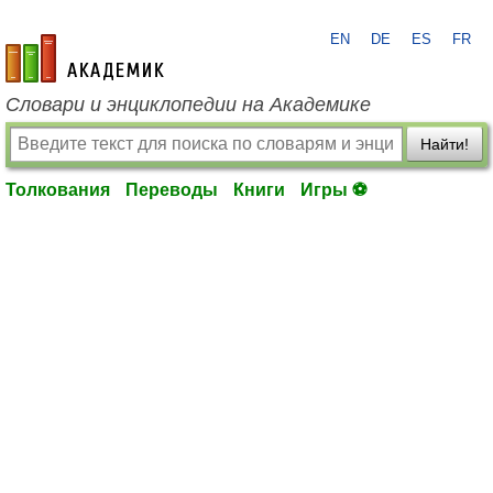
EN
DE
ES
FR
academic.ru
Словари и энциклопедии на Академике
Найти!
Толкования
Переводы
Книги
Игры ⚽