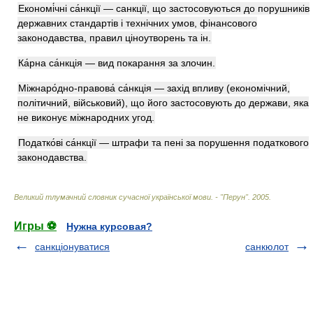
Економі́чні са́нкції — санкції, що застосовуються до порушників
державних стандартів і технічних умов, фінансового
законодавства, правил ціноутворень та ін.
Ка́рна са́нкція — вид покарання за злочин.
Міжнаро́дно-правова́ са́нкція — захід впливу (економічний,
політичний, військовий), що його застосовують до держави, яка
не виконує міжнародних угод.
Податко́ві са́нкції — штрафи та пені за порушення податкового
законодавства.
Великий тлумачний словник сучасної української мови. - "Перун"
.
2005
.
Игры ⚽
Нужна курсовая?
санкціонуватися
санкюлот