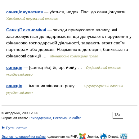
санкціонуватися
— у/ється, недок. Пас. до санкціонувати …
Український тлумачний словник
Санкції економічні
— заходи примусового впливу, які
застосовуються до підприємств, що допускають порушення у
фінансово господарській діяльності, завдають втрат своїм
партнерам або державі. Розрізняють договірні, банківські та
фінансові санкції …
Міжнародне комерційне право
санкція
— [са/нкц ійа] йі, ор. йеійу …
Орфоепічний словник
української мови
санкція
— іменник жіночого роду …
Орфографічний словник
української мови
© Академик, 2000-2026
18+
Обратная связь:
Техподдержка
,
Реклама на сайте
👣 Путешествия
Экспорт словарей на сайты
, сделанные на PHP,
Joomla,
Drupal,